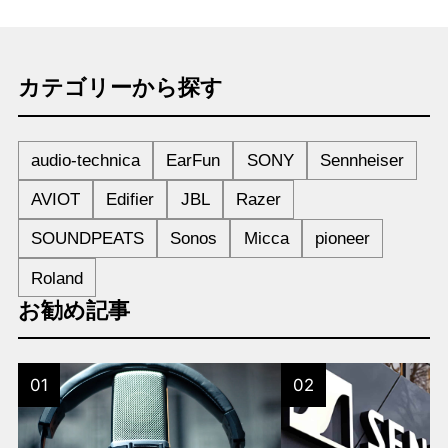
カテゴリーから探す
audio-technica
EarFun
SONY
Sennheiser
AVIOT
Edifier
JBL
Razer
SOUNDPEATS
Sonos
Micca
pioneer
Roland
お勧め記事
01
02