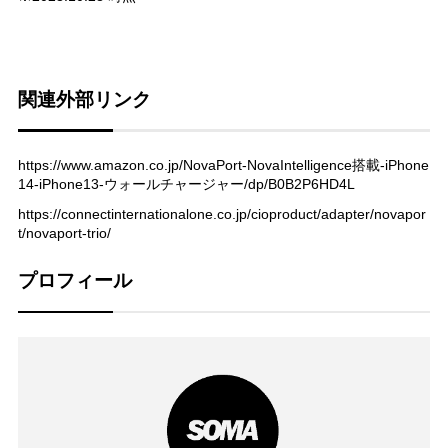
関連外部リンク
https://www.amazon.co.jp/NovaPort-NovaIntelligence搭載-iPhone
14-iPhone13-ウォールチャージャー/dp/B0B2P6HD4L
https://connectinternationalone.co.jp/cioproduct/adapter/novapor
t/novaport-trio/
プロフィール