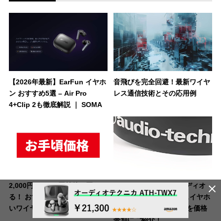
【2026年最新】EarFun イヤホ
音飛びを完全回避！最新ワイヤ
ン おすすめ5選 – Air Pro
レス通信技術とその応用例
4+Clip 2も徹底解説 ｜ SOMA
2,000円～5,000円前後で買え
audio-technica（オーディオ
る！ おすすめの安いコスパのい
テクニカ）のワイヤレスイヤホ
いワイヤレスイヤホン10選
ン：おすすめモデル8選を価格
帯別にご紹介！