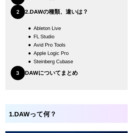
2.DAWの種類、違いは？
2
Ableton Live
FL Studio
Avid Pro Tools
Apple Logic Pro
Steinberg Cubase
DAWについてまとめ
3
1.DAWって何？